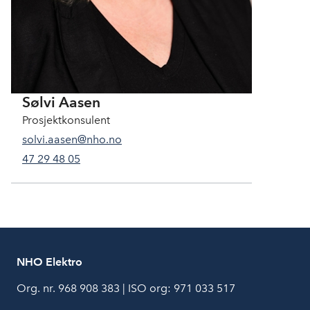
Sølvi Aasen
Prosjektkonsulent
solvi.aasen@nho.no
47 29 48 05
NHO Elektro
Org. nr. 968 908 383 | ISO org: 971 033 517