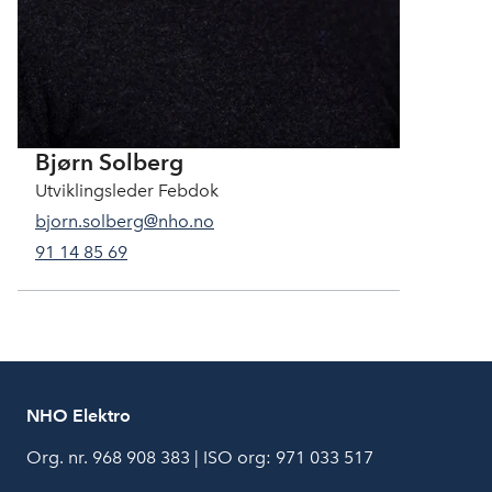
Bjørn Solberg
Utviklingsleder Febdok
bjorn.solberg@nho.no
91 14 85 69
NHO Elektro
Org. nr. 968 908 383 | ISO org: 971 033 517