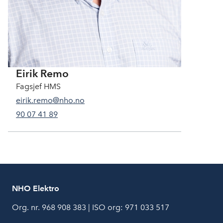
Eirik Remo
Fagsjef HMS
eirik.remo@nho.no
90 07 41 89
NHO Elektro
Org. nr. 968 908 383 | ISO org: 971 033 517