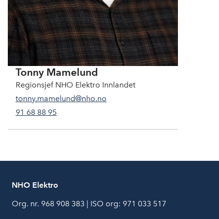
Tonny Mamelund
Regionsjef NHO Elektro Innlandet
tonny.mamelund@nho.no
91 68 88 95
NHO Elektro
Org. nr. 968 908 383 | ISO org: 971 033 517