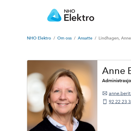
NHO Elektro
Om oss
Ansatte
Lindhagen, Anne
A
n
n
e
Anne B
B
e
Administrasj
r
i
anne.beri
t
L
92 22 23 
i
n
d
h
a