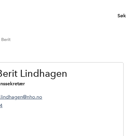
Søk
 Berit
erit Lindhagen
onssekretær
t.lindhagen@nho.no
34