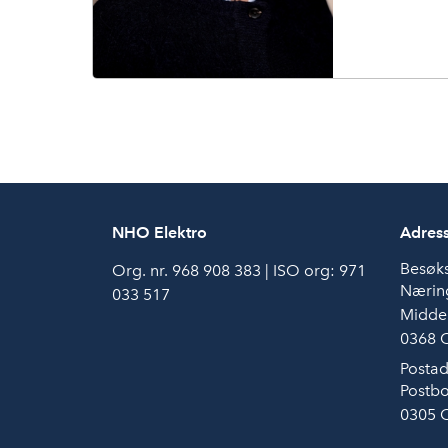
g
e
n
NHO Elektro
Adres
Besøk
Org. nr. 968 908 383 | ISO org: 971
Næring
033 517
Middel
0368 
Postad
Postbo
0305 