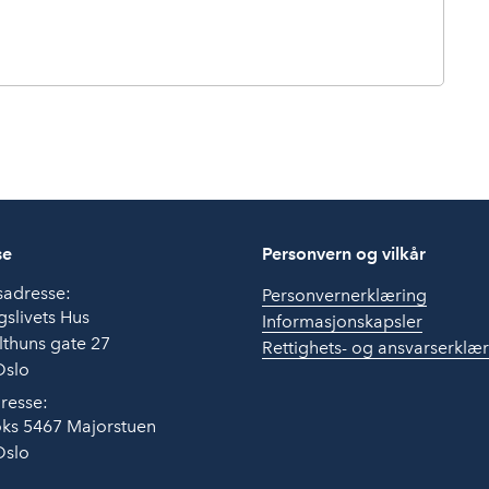
se
Personvern og vilkår
sadresse:
Personvernerklæring
slivets Hus
Informasjonskapsler
thuns gate 27
Rettighets- og ansvarserklæ
Oslo
resse:
ks 5467 Majorstuen
Oslo