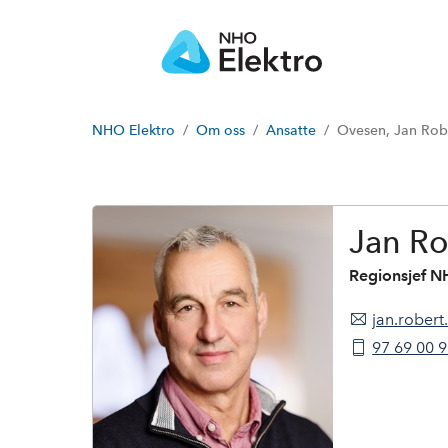
NHO Elektro
Om oss
Ansatte
Ovesen, Jan Rob
J
a
n
R
Jan R
o
b
Regionsjef N
e
r
jan.rober
t
O
97 69 00 
v
e
s
e
n