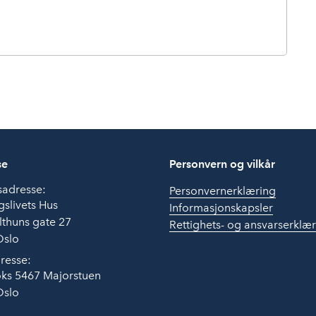
se
Personvern og vilkår
sadresse:
Personvernerklæring
slivets Hus
Informasjonskapsler
thuns gate 27
Rettighets- og ansvarserklæ
Oslo
resse:
ks 5467 Majorstuen
Oslo