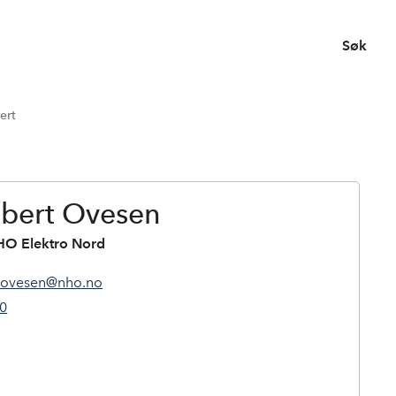
Søk
ert
obert Ovesen
HO Elektro Nord
t.ovesen@nho.no
90