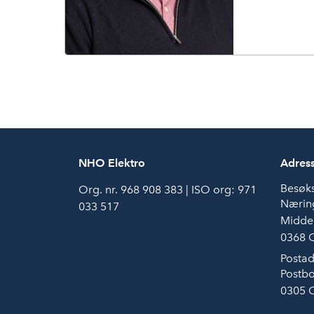
NHO Elektro
Adres
Besøk
Org. nr. 968 908 383 | ISO org: 971
Næring
033 517
Middel
0368 
Postad
Postbo
0305 