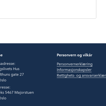
se
Personvern og vilkår
sadresse:
Personvernerklæring
slivets Hus
Informasjonskapsler
thuns gate 27
Rettighets- og ansvarserklæ
Oslo
resse:
ks 5467 Majorstuen
Oslo