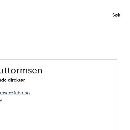
Søk
e
uttormsen
nde direktør
ormsen@nho.no
76