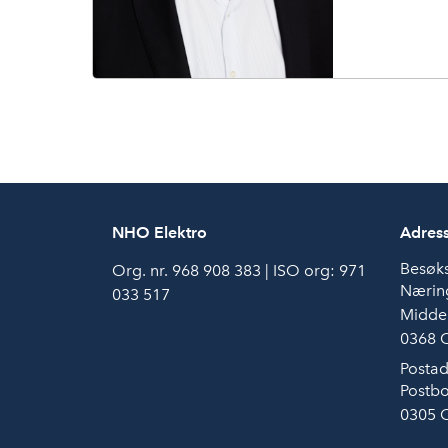
NHO Elektro
Adres
Besøk
Org. nr. 968 908 383 | ISO org: 971
Næring
033 517
Middel
0368 
Postad
Postbo
0305 