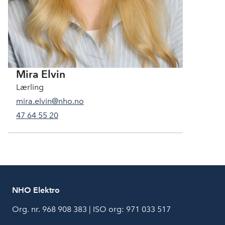
Mira Elvin
Lærling
mira.elvin@nho.no
47 64 55 20
NHO Elektro
Org. nr. 968 908 383 | ISO org: 971 033 517