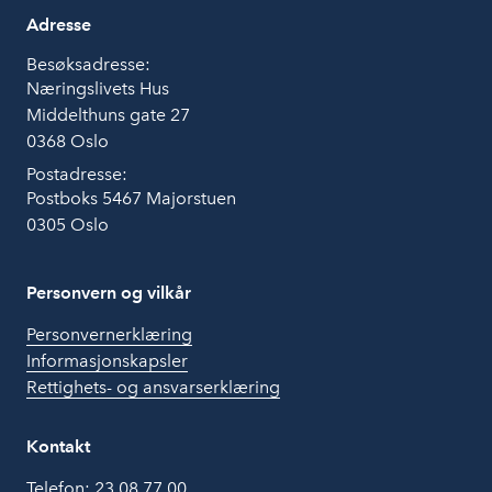
Adresse
Besøksadresse:
Næringslivets Hus
Middelthuns gate 27
0368 Oslo
Postadresse:
Postboks 5467 Majorstuen
0305 Oslo
Personvern og vilkår
Personvernerklæring
Informasjonskapsler
Rettighets- og ansvarserklæring
Kontakt
Telefon:
23 08 77 00