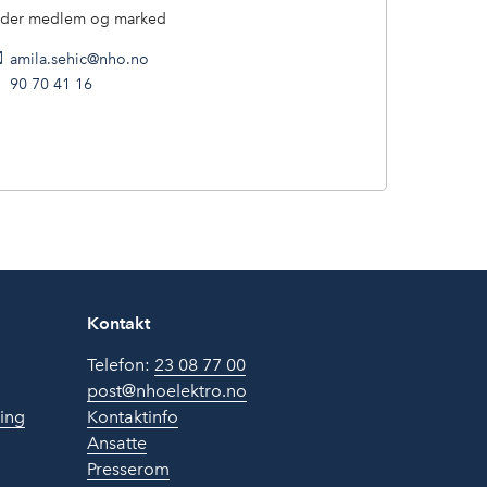
eder medlem og marked
amila.sehic@nho.no
90 70 41 16
Kontakt
Telefon:
23 08 77 00
post@nhoelektro.no
ring
Kontaktinfo
Ansatte
Presserom