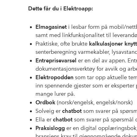
Dette får du i Elektroapp:
Elmagasinet
i lesbar form på mobil/nett
samt med linkfunksjonalitet til leverand
Praktiske, ofte brukte
kalkulasjoner knytte
senterberegning varmekabler, lysavstand
Entreprisevarsel
er en del av appen. Entre
dokumentasjonsverktøy for avvik og arb
Elektropodden
som tar opp aktuelle tema
inn spennende gjester som er eksperter på
mange lurer på.
Ordbok
(norsk/engelsk, engelsk/norsk)
Solveig er
chatbot
som svarer på spørs
Ella er
chatbot
som svarer på spørsmål 
Praksislogg
er en digital opplæringsbok,
bransjens krav til gjennomgående dokum