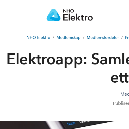
NHO Elektro
Medlemskap
Medlemsfordeler
P
Elektroapp: Samle
et
Med
Publise