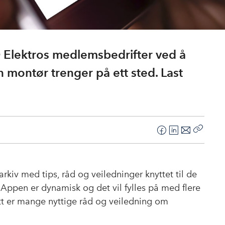
O Elektros medlemsbedrifter ved å
n montør trenger på ett sted. Last
F
L
E
Kopier
a
i
-
lenke
c
n
p
e
k
o
arkiv med tips, råd og veiledninger knyttet til de
b
e
s
 Appen er dynamisk og det vil fylles på med flere
o
d
t
ytt er mange nyttige råd og veiledning om
o
I
k
n