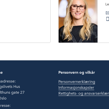
L
se
Personvern og vilkår
sadresse:
Personvernerklæring
slivets Hus
Informasjonskapsler
thuns gate 27
Rettighets- og ansvarserklæ
Oslo
resse: