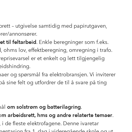
brett – utgivelse samtidig med papirutgaven,
ører/annonsører.
t til feltarbeid
. Enkle beregninger som f.eks.
, ohms lov, effektberegning, omregning i trafo.
prisevarsel er et enkelt og lett tilgjengelig
eidshindring.
er og spørsmål fra elektrobransjen. Vi inviterer
 sine felt og utfordrer de til å svare på ting
mål
om solstrøm og batterilagring
.
o
m arbeidsrett, hms og andre relaterte temaer
.
 i de fleste elektrofagene. Denne ivaretar
entasjon fra 1. dag i videregående skole og ut