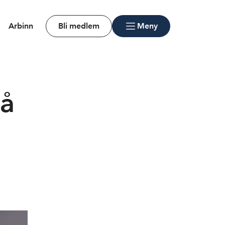
Arbinn
Bli medlem
Meny
på