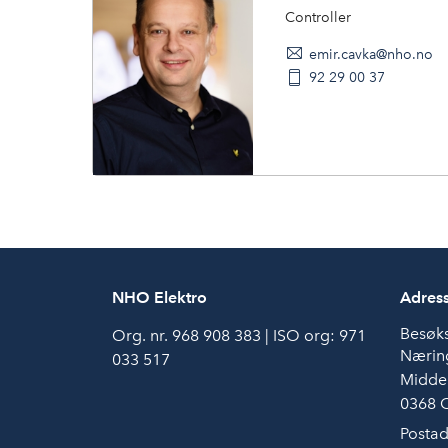
Controller
emir.cavka@nho.no
92 29 00 37
NHO Elektro
Adres
Besøk
Org. nr. 968 908 383 | ISO org: 971
Næring
033 517
Middel
0368 
Postad