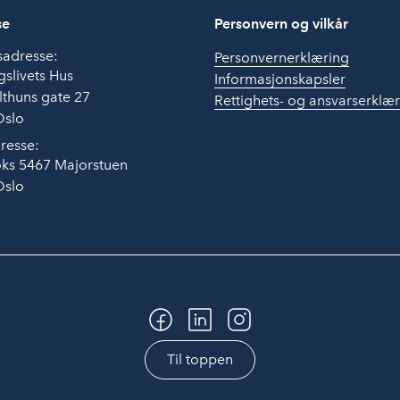
se
Personvern og vilkår
sadresse:
Personvernerklæring
slivets Hus
Informasjonskapsler
thuns gate 27
Rettighets- og ansvarserklæ
Oslo
resse:
ks 5467 Majorstuen
Oslo
Til toppen