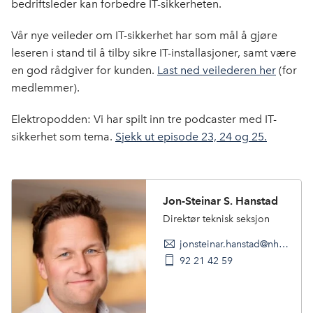
bedriftsleder kan forbedre IT-sikkerheten.
o
d
t
o
I
Vår nye veileder om IT-sikkerhet har som mål å gjøre
k
n
leseren i stand til å tilby sikre IT-installasjoner, samt være
en god rådgiver for kunden.
Last ned veilederen her
(for
medlemmer).
Elektropodden: Vi har spilt inn tre podcaster med IT-
sikkerhet som tema.
Sjekk ut episode 23, 24 og 25.
Jon-Steinar S. Hanstad
Direktør teknisk seksjon
jonsteinar.hanstad@nho.no
92 21 42 59