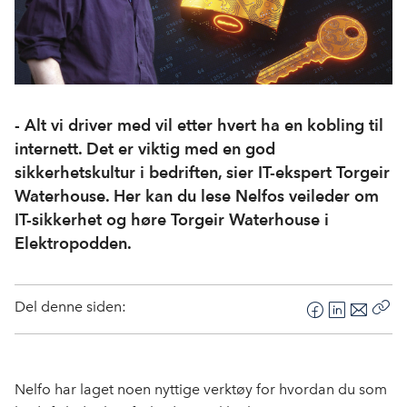
- Alt vi driver med vil etter hvert ha en kobling til
internett. Det er viktig med en god
sikkerhetskultur i bedriften, sier IT-ekspert Torgeir
Waterhouse. Her kan du lese Nelfos veileder om
IT-sikkerhet og høre Torgeir Waterhouse i
Elektropodden.
Del denne siden:
F
L
E
Kop
a
i
-
len
c
n
p
e
k
o
Nelfo har laget noen nyttige verktøy for hvordan du som
b
e
s