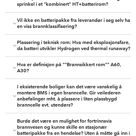
sprinkel i et "kombinert" HT+batterirom?
Vil ikke en batteripakke fra leverandør i seg selv ha
en viss brannklassifisering?
Plassering i teknisk rom: Hva med eksplosjonsfare,
da batteri utvikler Hydrogen ved thermal runaway?
Hva er definisjon på ""Brannsikkert rom"" A60,
A30?
I eksisterende boliger kan det være vanskelig å
montere BMS i egen branncelle. Gir veilederen
anbefalinger mht. å plassere i liten plassbygd
branncelle evt. utendørs?
Burde det være en mulighet for fortrinnsvis
brannvesen og kunne skille en stasjonær
batteripakke fra en hendelse? Uten å måtte gå inn i