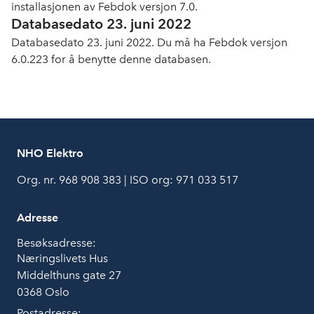
installasjonen av Febdok versjon 7.0.
Databasedato 23. juni 2022
Databasedato 23. juni 2022. Du må ha Febdok versjon
6.0.223 for å benytte denne databasen.
NHO Elektro
Org. nr. 968 908 383 | ISO org: 971 033 517
Adresse
Besøksadresse:
Næringslivets Hus
Middelthuns gate 27
0368 Oslo
Postadresse: