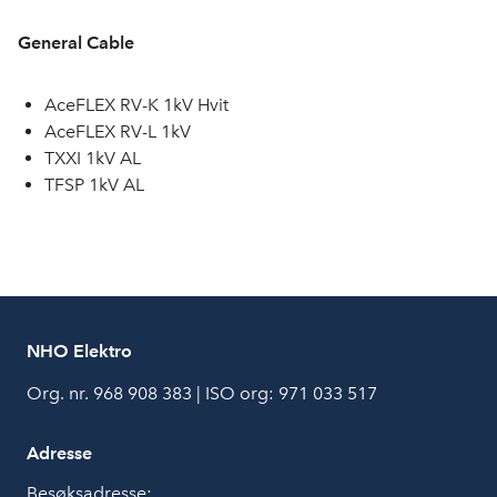
General Cable
AceFLEX RV-K 1kV Hvit
AceFLEX RV-L 1kV
TXXI 1kV AL
TFSP 1kV AL
NHO Elektro
Org. nr. 968 908 383 | ISO org: 971 033 517
Adresse
Besøksadresse: