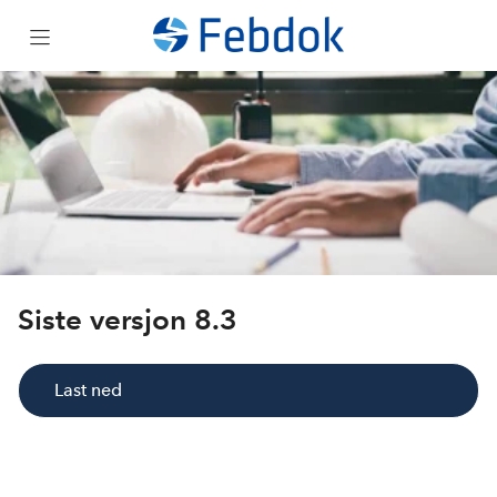
Om
Support
Last ned
Febdok i sky
Siste versjon 8.3
Kjøp
Last ned
Kurs