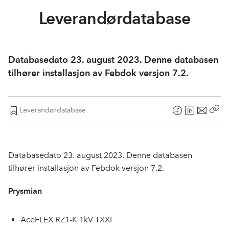
In English
Leverandørdatabase
Databasedato 23. august 2023. Denne databasen
tilhører installasjon av Febdok versjon 7.2.
Leverandørdatabase
F
L
E
Kop
a
i
-
len
c
n
p
e
k
o
Databasedato 23. august 2023. Denne databasen
b
e
s
tilhører installasjon av Febdok versjon 7.2.
o
d
t
o
I
Prysmian
k
n
AceFLEX RZ1-K 1kV TXXI