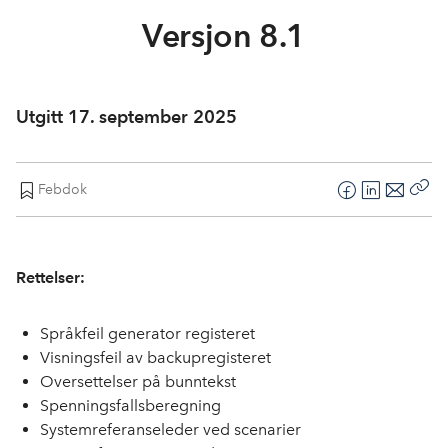
In English
Versjon 8.1
Utgitt 17. september 2025
Febdok
F
L
E
Kop
a
i
-
len
c
n
p
e
k
o
Rettelser:
b
e
s
o
d
t
Språk
feil
generator registeret
o
I
Visning
sfeil
av
backup
regist
e
re
t
k
n
Oversettelser på bunntekst
Spenningsfallsberegning
Systemreferanseleder ved scenarier