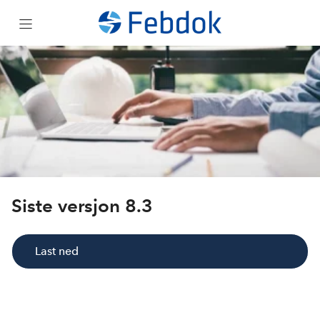
Om
Support
Last ned
Febdok i sky
Siste versjon 8.3
Kjøp
Last ned
Kurs