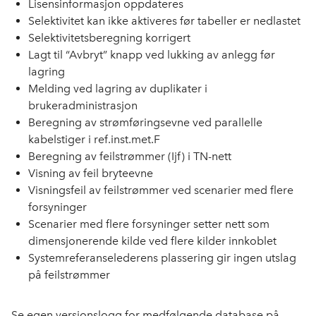
Lisensinformasjon oppdateres
Selektivitet kan ikke aktiveres før tabeller er nedlastet
Selektivitetsberegning korrigert
Lagt til “Avbryt” knapp ved lukking av anlegg før
lagring
Melding ved lagring av duplikater i
brukeradministrasjon
Beregning av strømføringsevne ved parallelle
kabelstiger i
ref.inst.met.F
B
eregning av
feilstrømmer (
Ijf
) i TN-nett
Vis
ning av feil bryteevne
Visningsfeil av feilstrømmer ved scenarier med flere
forsyninger
Scenarier med flere forsyninger setter nett som
dimensjonerende kilde ved flere kilder innkoblet
Systemreferanselederens plassering gir ingen utslag
på feilstrømmer
Se egen versjonslogg for medfølgende database på