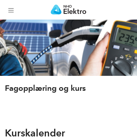
Hjem
Kursportefølje
Kurskalender
Nettkurs
Fagopplæring og kurs
Elflix
Gratiskurs
Kurskalender