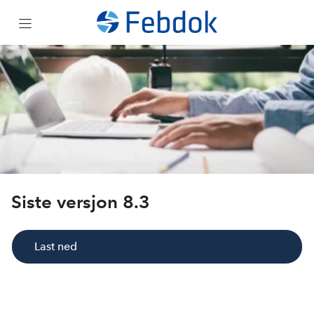
Om
Support
Last ned
Febdok i sky
Siste versjon 8.3
Kjøp
Last ned
Kurs