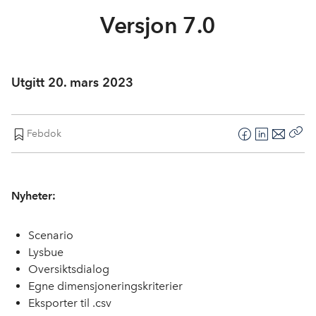
In English
Versjon 7.0
Utgitt 20. mars 2023
Febdok
F
L
E
Kop
a
i
-
len
c
n
p
e
k
o
Nyheter:
b
e
s
o
d
t
Scenario
o
I
Lysbue
k
n
Oversiktsdialog
Egne dimensjoneringskriterier
Eksporter til .csv