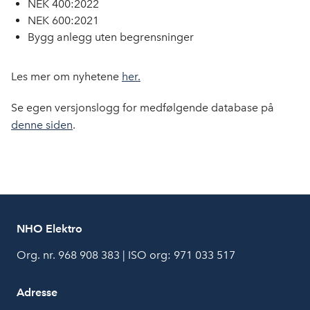
NEK 400:2022
NEK 600:2021
Bygg anlegg uten begrensninger
Les mer om nyhetene
her.
Se egen versjonslogg for medfølgende database på
denne siden
.
NHO Elektro
Org. nr. 968 908 383 | ISO org: 971 033 517
Adresse