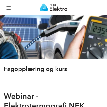
Hjem
Kursportefølje
Kurskalender
Nettkurs
Fagopplæring og kurs
Elflix
Webinar -
Gratiskurs
Elektrotermografi NEK