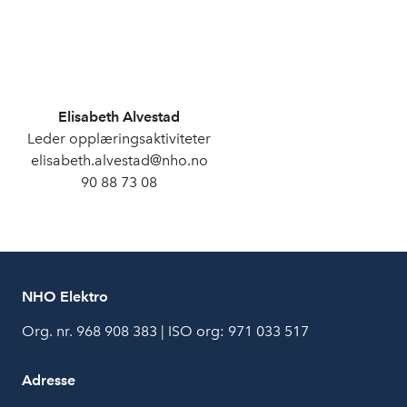
Elisabeth Alvestad
Leder opplæringsaktiviteter
elisabeth.alvestad@nho.no
90 88 73 08
NHO Elektro
Org. nr. 968 908 383 | ISO org: 971 033 517
Adresse