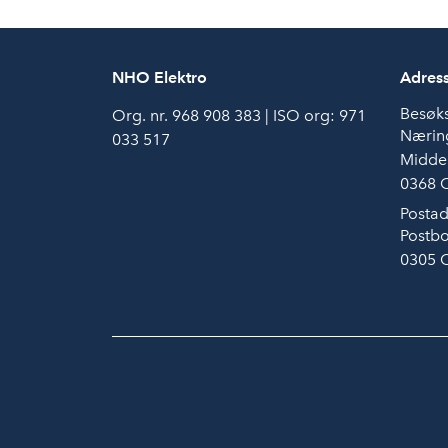
NHO Elektro
Adres
Besøk
Org. nr. 968 908 383 | ISO org: 971
Næring
033 517
Middel
0368 
Postad
Postbo
0305 