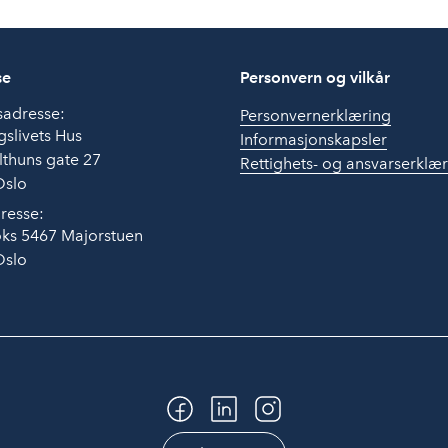
se
Personvern og vilkår
sadresse:
Personvernerklæring
slivets Hus
Informasjonskapsler
thuns gate 27
Rettighets- og ansvarserklæ
Oslo
resse:
ks 5467 Majorstuen
Oslo