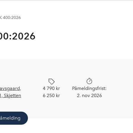
K 400:2026
400:2026
lavsgaard,
4 790 kr
Påmeldingsfrist:
, Skjetten
6 250 kr
2. nov 2026
Påmelding