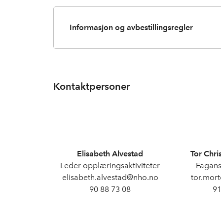
Informasjon og avbestillingsregler
Kontaktpersoner
Elisabeth Alvestad
Tor Chri
Leder opplæringsaktiviteter
Fagans
elisabeth.alvestad@nho.no
tor.mor
90 88 73 08
91