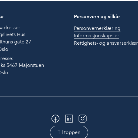
se
Personvern og vilkår
sadresse:
Personvernerklæring
slivets Hus
Informasjonskapsler
thuns gate 27
Rettighets- og ansvarserklæ
Oslo
resse:
ks 5467 Majorstuen
Oslo
Til toppen