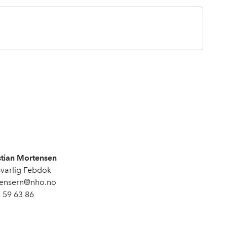
stian Mortensen
varlig Febdok
tensern@nho.no
 59 63 86