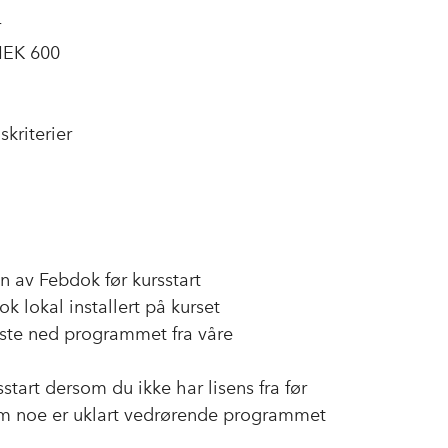
r
NEK 600
kriterier
jon av Febdok før kursstart
k lokal installert på kurset​
laste ned programmet fra våre
start dersom du ikke har lisens fra før
m noe er uklart vedrørende programmet