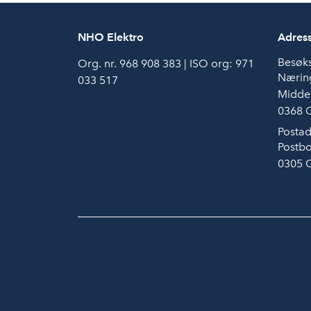
NHO Elektro
Adres
Besøk
Org. nr. 968 908 383 | ISO org: 971
Næring
033 517
Middel
0368 
Postad
Postbo
0305 