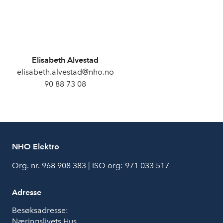
Elisabeth Alvestad
elisabeth.alvestad@nho.no
90 88 73 08
NHO Elektro
Org. nr. 968 908 383 | ISO org: 971 033 517
Adresse
Besøksadresse:
Næringslivets Hus