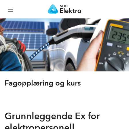
Hjem
Kursportefølje
Kurskalender
Nettkurs
Fagopplæring og kurs
Elflix
Grunnleggende Ex for
Gratiskurs
elektropersonell