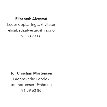
Elisabeth Alvestad
Leder opplæringsaktiviteter
elisabeth.alvestad@nho.no
90 88 73 08
Tor Christian Mortensen
Fagansvarlig Febdok
tor.mortensern@nho.no
91 59 63 86