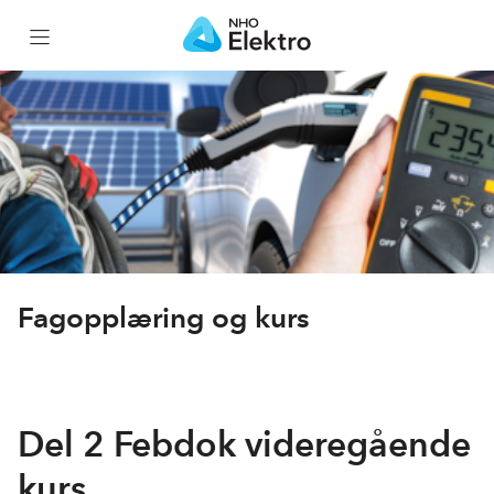
Hjem
Kursportefølje
Kurskalender
Nettkurs
Fagopplæring og kurs
Elflix
Del 2 Febdok videregående
Gratiskurs
kurs