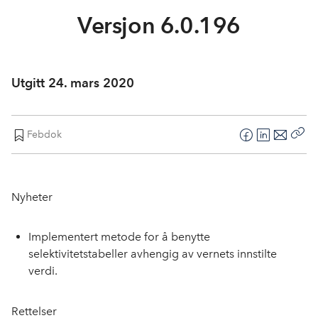
In English
Versjon 6.0.196
Utgitt 24. mars 2020
Febdok
F
L
E
Kop
a
i
-
len
c
n
p
e
k
o
Nyheter
b
e
s
o
d
t
Implementert metode for å benytte
o
I
selektivitetstabeller avhengig av vernets innstilte
k
n
verdi.
Rettelser