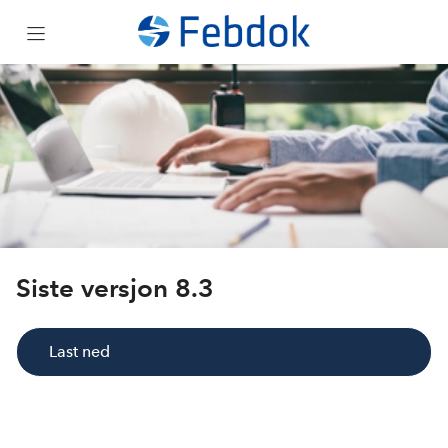
Om
Support
Last ned
Febdok i sky
Siste versjon 8.3
Kjøp
Last ned
Kurs