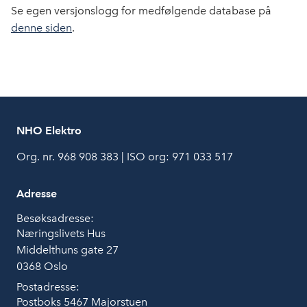
Se egen versjonslogg for medfølgende database på
denne siden
.
NHO Elektro
Org. nr. 968 908 383 | ISO org: 971 033 517
Adresse
Besøksadresse:
Næringslivets Hus
Middelthuns gate 27
0368 Oslo
Postadresse:
Postboks 5467 Majorstuen