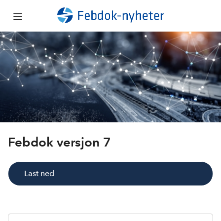
Hovednyheter
Forbedringer
Ny programstruktur
Installasjonsveiledninger
Febdok versjon 7
Last ned