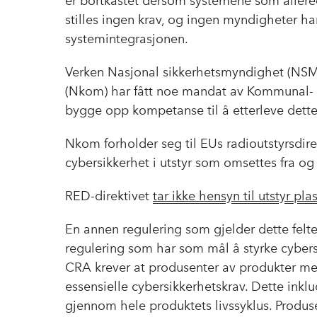
er bortkastet dersom systemene som allerede
stilles ingen krav, og ingen myndigheter har 
systemintegrasjonen.
Verken Nasjonal sikkerhetsmyndighet (NS
(Nkom) har fått noe mandat av Kommunal- og
bygge opp kompetanse til å etterleve dette
Nkom forholder seg til EUs radioutstyrsdirek
cybersikkerhet i utstyr som omsettes fra o
RED-direktivet
tar ikke hensyn til utstyr plas
En annen regulering som gjelder dette felte
regulering som har som mål å styrke cybers
CRA krever at produsenter av produkter 
essensielle cybersikkerhetskrav. Dette inkl
gjennom hele produktets livssyklus. Produs