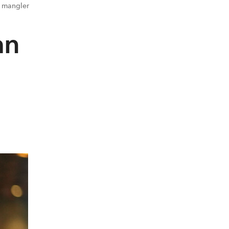
e mangler
an