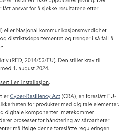
 er installert, ikke oppdateres jevnlig. Det
fått ansvar for å sjekke resultatene etter
M) eller Nasjonal kommunikasjonsmyndighet
 distriktsdepartementet og trenger i så fall å
.
tiv (RED, 2014/53/EU). Den stiller krav til
g med 1. august 2024.
sert i en installasjon
.
t er
Cyber-Resiliency Act
(CRA), en foreslått EU-
ikkerheten for produkter med digitale elementer.
med digitale komponenter imøtekommer
uderer prosesser for håndtering av sårbarheter
enter må ifølge denne foreslåtte reguleringen