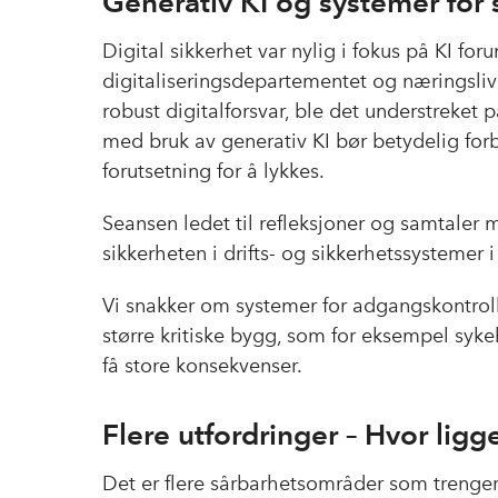
Generativ KI og systemer for 
Digital sikkerhet var nylig i fokus på KI fo
digitaliseringsdepartementet og næringsliv
robust digitalforsvar, ble det understreket p
med bruk av generativ KI bør betydelig forb
forutsetning for å lykkes.
Seansen ledet til refleksjoner og samtale
sikkerheten i drifts- og sikkerhetssystemer i
Vi snakker om systemer for adgangskontroll
større kritiske bygg, som for eksempel syke
få store konsekvenser.
Flere utfordringer – Hvor ligg
Det er flere sårbarhetsområder som trenger 