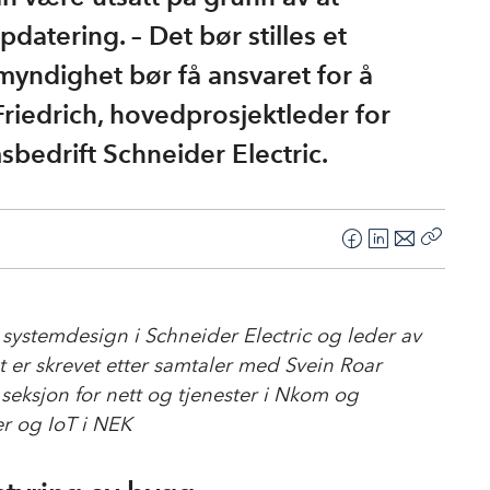
tering. – Det bør stilles et
yndighet bør få ansvaret for å
Friedrich, hovedprosjektleder for
bedrift Schneider Electric.
F
L
E
Kopier
a
i
-
lenke
c
n
p
e
k
o
r systemdesign
i Schneider Electric og
leder av
b
e
s
 er skrevet etter samtaler med Svein Roar
o
d
t
seksjon for nett og tjenester i Nkom og
o
I
r og IoT i NEK
k
n