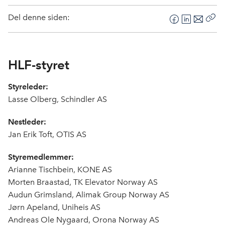
Del denne siden:
F
L
E
Kop
a
i
-
len
c
n
p
e
k
o
HLF-styret
b
e
s
o
d
t
Styreleder:
o
I
Lasse Olberg, Schindler AS
k
n
Nestleder:
Jan Erik Toft, OTIS AS
Styremedlemmer:
Arianne Tischbein, KONE AS
Morten Braastad, TK Elevator Norway AS
Audun Grimsland, Alimak Group Norway AS
Jørn Apeland, Uniheis AS
Andreas Ole Nygaard, Orona Norway AS