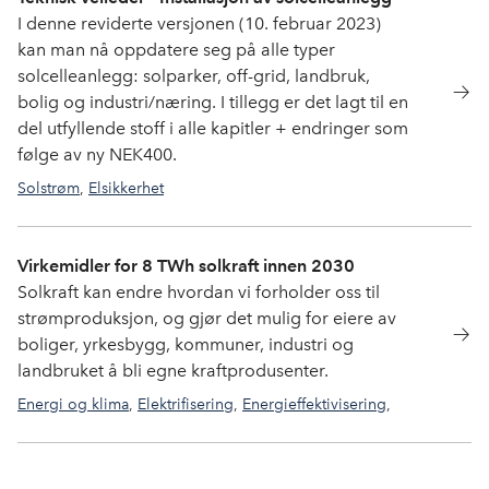
I denne reviderte versjonen (10. februar 2023)
kan man nå oppdatere seg på alle typer
solcelleanlegg: solparker, off-grid, landbruk,
bolig og industri/næring. I tillegg er det lagt til en
del utfyllende stoff i alle kapitler + endringer som
følge av ny NEK400.
Solstrøm
,
Elsikkerhet
Virkemidler for 8 TWh solkraft innen 2030
Solkraft kan endre hvordan vi forholder oss til
strømproduksjon, og gjør det mulig for eiere av
boliger, yrkesbygg, kommuner, industri og
landbruket å bli egne kraftprodusenter.
Energi og klima
,
Elektrifisering
,
Energieffektivisering
,
Solstrøm