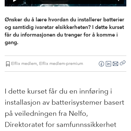
Ønsker du å lære hvordan du installerer batterier
og samtidig ivaretar elsikkerheten? I dette kurset
får du informasjonen du trenger for å komme i
gang.
Elflix medlem
,
Elflix medlem-premium
F
L
E
Kop
a
i
-
len
c
n
p
e
k
o
I dette kurset får du en innføring i
b
e
s
installasjon av batterisystemer basert
o
d
t
o
I
på veiledningen fra Nelfo,
k
n
Direktoratet for samfunnssikkerhet